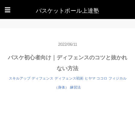
バスケットボール上達塾
☰
2022/06/11
バスケ初心者向け｜ディフェンスのコツと抜かれ
ない方法
スキルアップ
ディフェンス
ディフェンス戦術
ヒヤマ ココロ
フィジカル
（身体）
練習法