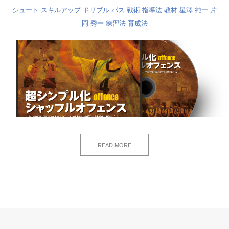
シュート
スキルアップ
ドリブル
パス
戦術
指導法
教材
星澤 純一
片
岡 秀一
練習法
育成法
READ MORE