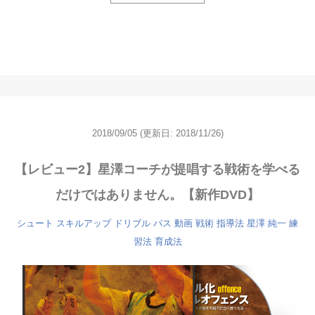
2018/09/05
(更新日: 2018/11/26)
【レビュー2】星澤コーチが提唱する戦術を学べる
だけではありません。【新作DVD】
シュート
スキルアップ
ドリブル
パス
動画
戦術
指導法
星澤 純一
練
習法
育成法