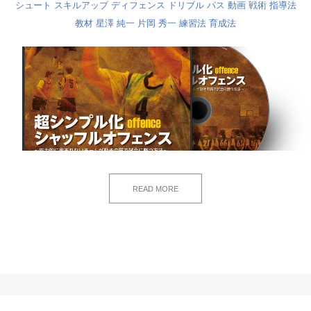
シュート
スキルアップ
ディフェンス
ドリブル
パス
動画
戦術
指導法
教材
星澤 純一
片岡 秀一
練習法
育成法
READ MORE