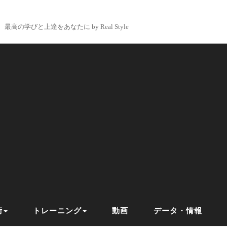
最高の学びと上達をあなたに by Real Style
術
トレーニング
動画
データ・情報