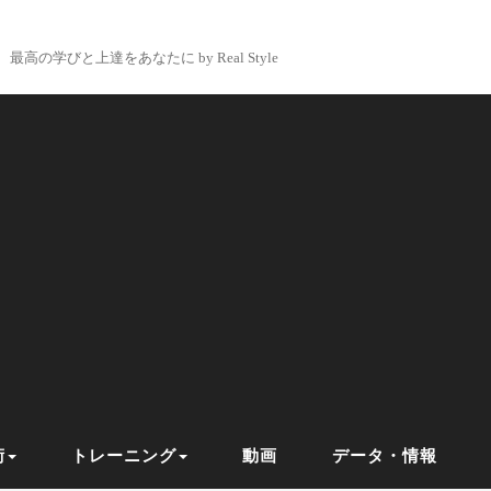
最高の学びと上達をあなたに by Real Style
術
トレーニング
動画
データ・情報