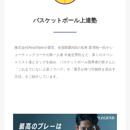
バスケットボール上達塾
株式会社RealStyleが運営。全国制覇4回の名将 星澤純一氏やシ
ューティングコーチの第一人者 今倉定男氏など、多くのスペシ
ャリスト達とタッグを組み、バスケットボール指導者の皆さんに
「これまでにない上達ノウハウ」や「選手が持つ可能性を見出す
方法」をご紹介しています。