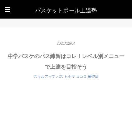
バスケットボール上達塾
☰
2021/12/04
中学バスケのパス練習はコレ！レベル別メニュー
で上達を目指そう
スキルアップ
パス
ヒヤマ ココロ
練習法