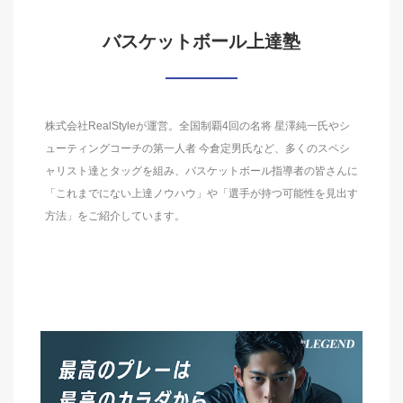
バスケットボール上達塾
株式会社RealStyleが運営。全国制覇4回の名将 星澤純一氏やシ
ューティングコーチの第一人者 今倉定男氏など、多くのスペシ
ャリスト達とタッグを組み、バスケットボール指導者の皆さんに
「これまでにない上達ノウハウ」や「選手が持つ可能性を見出す
方法」をご紹介しています。