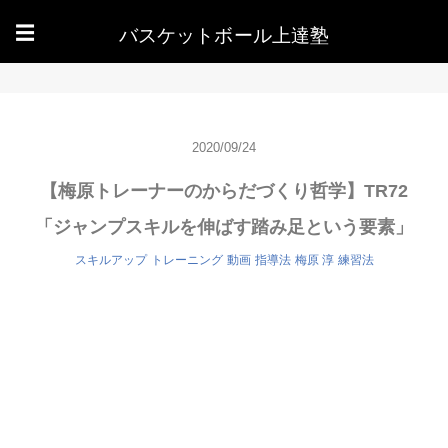
バスケットボール上達塾
☰
2020/09/24
【梅原トレーナーのからだづくり哲学】TR72
「ジャンプスキルを伸ばす踏み足という要素」
スキルアップ
トレーニング
動画
指導法
梅原 淳
練習法