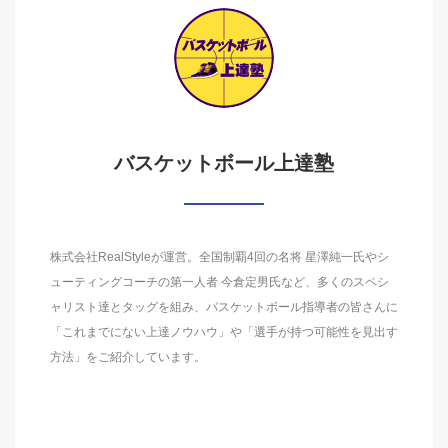
バスケットボール上達塾
株式会社RealStyleが運営。全国制覇4回の名将 星澤純一氏やシ
ューティングコーチの第一人者 今倉定男氏など、多くのスペシ
ャリスト達とタッグを組み、バスケットボール指導者の皆さんに
「これまでにない上達ノウハウ」や「選手が持つ可能性を見出す
方法」をご紹介しています。