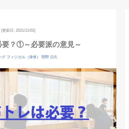
(更新日: 2021/11/02)
必要？①～必要派の意見～
ング
フィジカル（身体）
関野 日久