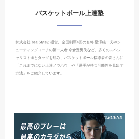
バスケットボール上達塾
株式会社RealStyleが運営。全国制覇4回の名将 星澤純一氏やシ
ューティングコーチの第一人者 今倉定男氏など、多くのスペシ
ャリスト達とタッグを組み、バスケットボール指導者の皆さんに
「これまでにない上達ノウハウ」や「選手が持つ可能性を見出す
方法」をご紹介しています。