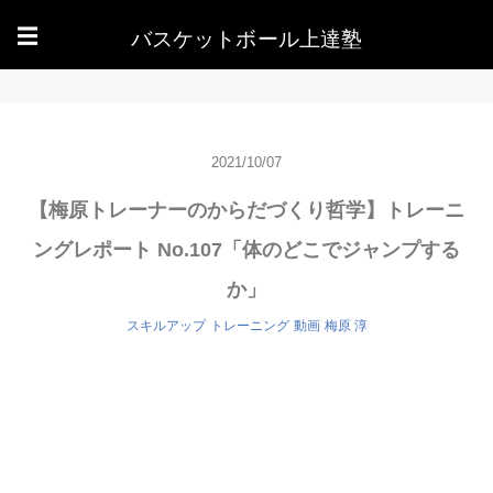
バスケットボール上達塾
☰
2021/10/07
【梅原トレーナーのからだづくり哲学】トレーニ
ングレポート No.107「体のどこでジャンプする
か」
スキルアップ
トレーニング
動画
梅原 淳