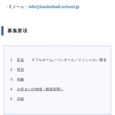
・Eメール：
info@basketball-school.jp
募集要項
氏名
※フルネーム／ペンネーム／イニシャル／匿名
性別
年齢
お住まいの地域（都道府県）
内容