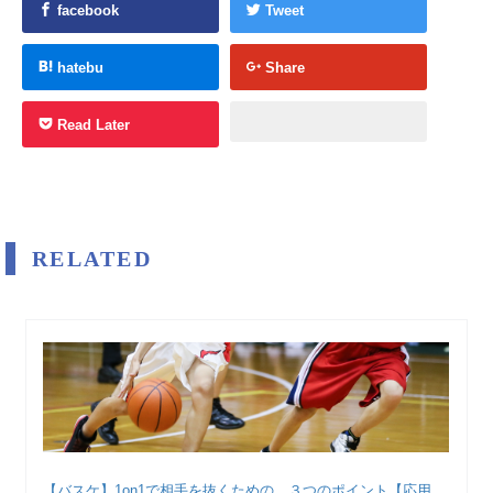
facebook
Tweet
hatebu
Share
Read Later
RELATED
【バスケ】1on1で相手を抜くための、３つのポイント【応用