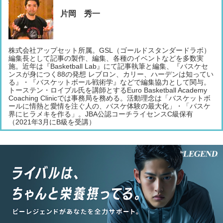
片岡 秀一
株式会社アップセット所属。GSL（ゴールドスタンダードラボ）
編集長として記事の製作、編集、各種のイベントなどを多数実
施。近年は『Basketball Lab』にて記事執筆と編集、『バスケセ
ンスが身につく88の発想 レブロン、カリー、ハーデンは知ってい
る』・『バスケットボール戦術学』などで編集協力として関与。
トーステン・ロイブル氏を講師とするEuro Basketball Academy
Coaching Clinicでは事務局を務める。活動理念は「バスケットボ
ールに情熱と愛情を注ぐ人の、バスケ体験の最大化」・「バスケ
界にヒラメキを作る」。JBA公認コーチライセンスC級保有
（2021年3月にB級を受講）