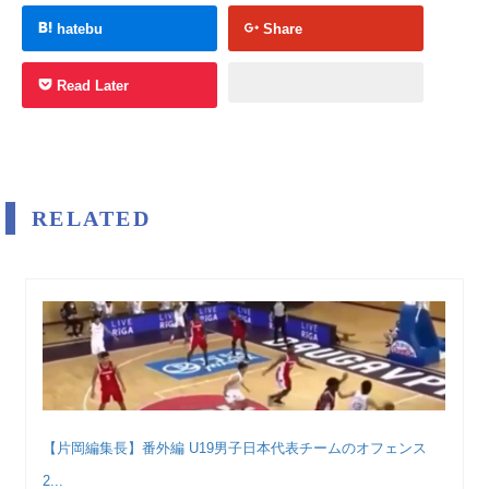
hatebu
Share
Read Later
RELATED
【片岡編集長】番外編 U19男子日本代表チームのオフェンス
2...