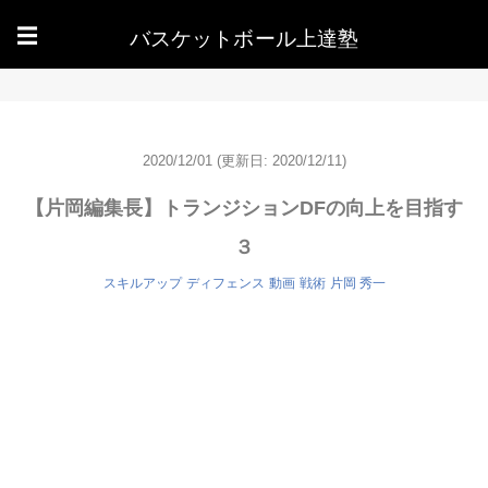
バスケットボール上達塾
☰
2020/12/01
(更新日: 2020/12/11)
【片岡編集長】トランジションDFの向上を目指す
３
スキルアップ
ディフェンス
動画
戦術
片岡 秀一