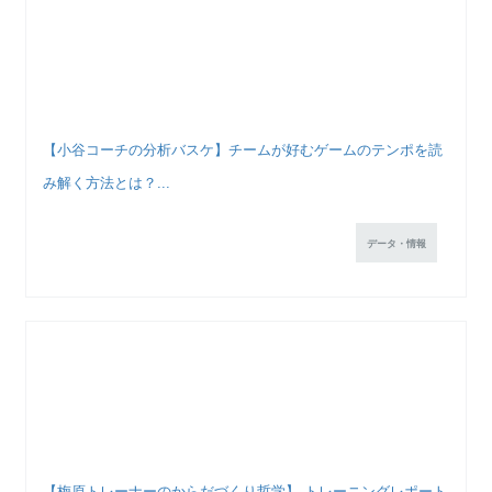
【小谷コーチの分析バスケ】チームが好むゲームのテンポを読
み解く方法とは？...
データ・情報
【梅原トレーナーのからだづくり哲学】 トレーニングレポート