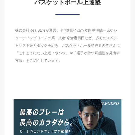
バスケットボール上達塾
株式会社RealStyleが運営。全国制覇4回の名将 星澤純一氏やシ
ューティングコーチの第一人者 今倉定男氏など、多くのスペシ
ャリスト達とタッグを組み、バスケットボール指導者の皆さんに
「これまでにない上達ノウハウ」や「選手が持つ可能性を見出す
方法」をご紹介しています。