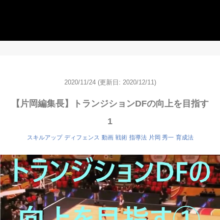
2020/11/24
(更新日: 2020/12/11)
【片岡編集長】トランジションDFの向上を目指す
1
スキルアップ
ディフェンス
動画
戦術
指導法
片岡 秀一
育成法