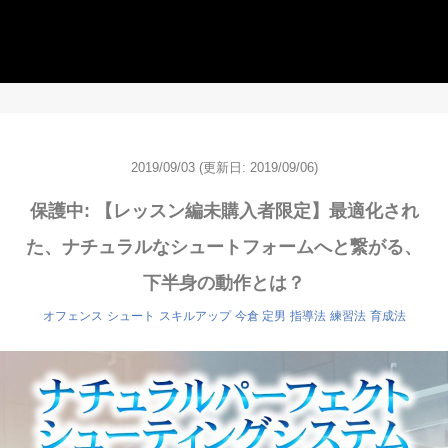
2019/09/03
(更新日: 2019/09/06)
保護中: 【レッスン編未購入者限定】最適化され
た、ナチュラルなシュートフォームへと繋がる、
下半身の動作とは？
オフェンス
シュート
スキルアップ
今倉 定男
指導法
練習法
育成法