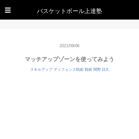
バスケットボール上達塾
☰
2021/09/06
マッチアップゾーンを使ってみよう
スキルアップ
ディフェンス戦術
戦術
関野 日久