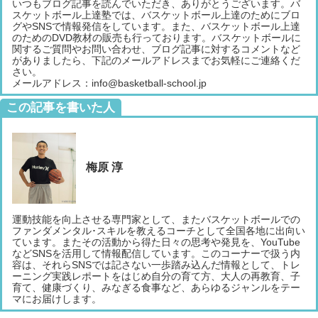
いつもブログ記事を読んでいただき、ありがとうございます。バ
スケットボール上達塾では、バスケットボール上達のためにブロ
グやSNSで情報発信をしています。また、バスケットボール上達
のためのDVD教材の販売も行っております。バスケットボールに
関するご質問やお問い合わせ、ブログ記事に対するコメントなど
がありましたら、下記のメールアドレスまでお気軽にご連絡くだ
さい。
メールアドレス：info@basketball-school.jp
この記事を書いた人
梅原 淳
運動技能を向上させる専門家として、またバスケットボールでの
ファンダメンタル･スキルを教えるコーチとして全国各地に出向い
ています。またその活動から得た日々の思考や発見を、YouTube
などSNSを活用して情報配信しています。このコーナーで扱う内
容は、それらSNSでは記さない一歩踏み込んだ情報として、トレ
ーニング実践レポートをはじめ自分の育て方、大人の再教育、子
育て、健康づくり、みなぎる食事など、あらゆるジャンルをテー
マにお届けします。