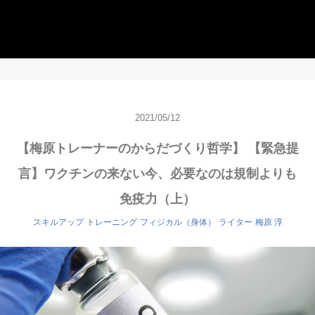
2021/05/12
【梅原トレーナーのからだづくり哲学】 【緊急提
言】ワクチンの来ない今、必要なのは規制よりも
免疫力（上）
スキルアップ
トレーニング
フィジカル（身体）
ライター
梅原 淳