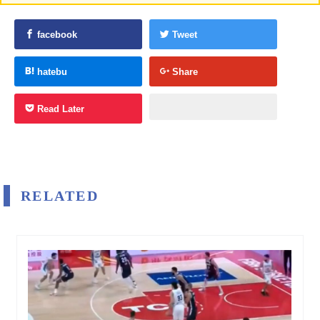
facebook
Tweet
hatebu
Share
Read Later
RELATED