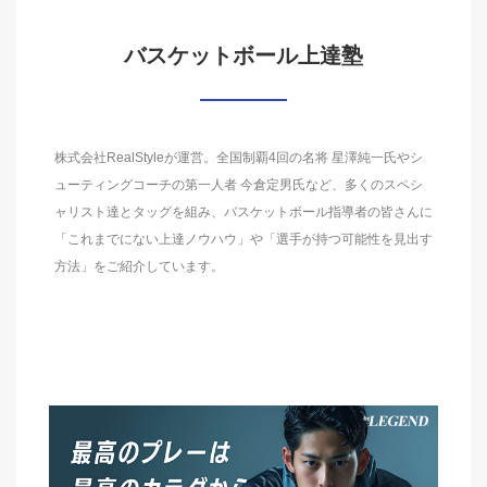
バスケットボール上達塾
株式会社RealStyleが運営。全国制覇4回の名将 星澤純一氏やシ
ューティングコーチの第一人者 今倉定男氏など、多くのスペシ
ャリスト達とタッグを組み、バスケットボール指導者の皆さんに
「これまでにない上達ノウハウ」や「選手が持つ可能性を見出す
方法」をご紹介しています。