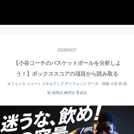
2019/03/27
【小谷コーチのバスケットボールを分析しよ
う！】ボックススコアの項目から読み取る
オフェンス
シュート
スキルアップ
ディフェンス
データ・情報
小谷 究
戦
術
指導法
練習法
育成法