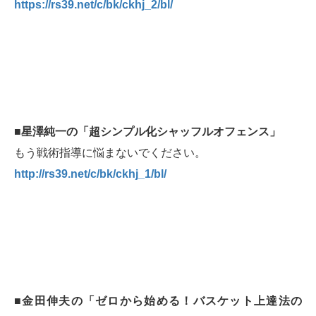
https://rs39.net/c/bk/ckhj_2/bl/
■星澤純一の「超シンプル化シャッフルオフェンス」
もう戦術指導に悩まないでください。
http://rs39.net/c/bk/ckhj_1/bl/
■金田伸夫の「ゼロから始める！バスケット上達法の