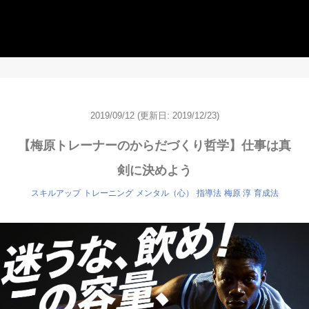
2019/09/12
(更新日: 2019/12/23)
【梅原トレーナーのからだづくり哲学】仕事は真
剣に決めよう
スキルアップ
トレーニング
メンタル（心）
指導法
梅原 淳
育成法