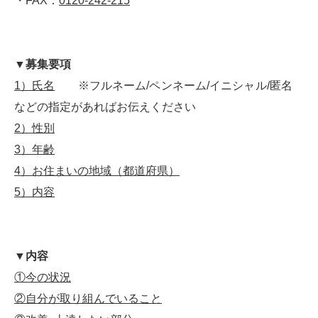
・FAX：
0120-242-215
▼募集要項
1
）氏名
※フルネーム/ペンネーム/イニシャル/匿名
などの指定があればお伝えください
2
）性別
3）年齢
4）お住まいの地域（都道府県）
5）内容
▼内容
①
今の状況
②自分が取り組んでいること