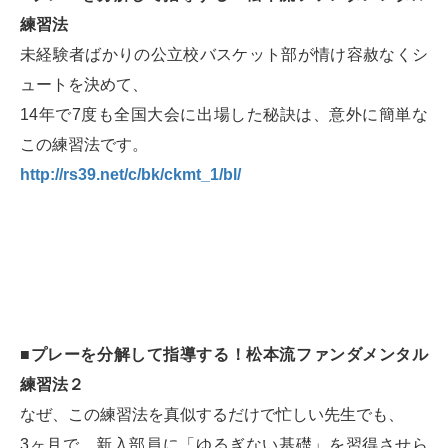
練習法
未経験者ばかりの公立校バスケット部が情け容赦なくシ
ュートを決めて、
14年で7度も全国大会に出場した秘訣は、意外に簡単な
この練習法です。
http://rs39.net/c/bk/ckmt_1/bl/
■プレーを分解して指導する！松本流ファンダメンタル
練習法２
なぜ、この練習法を真似するだけで忙しい先生でも、
3ヶ月で、新入部員に「ゆるぎない基礎」を習得させら