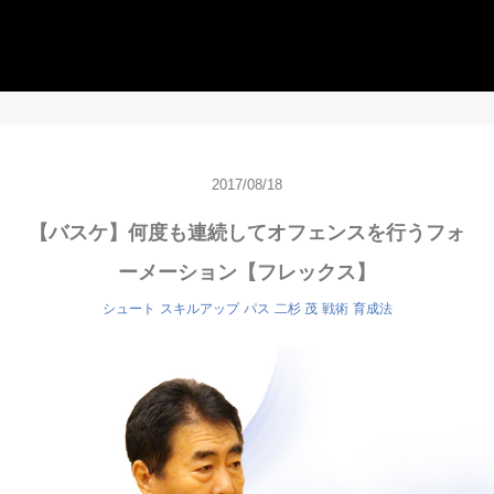
2017/08/18
【バスケ】何度も連続してオフェンスを行うフォ
ーメーション【フレックス】
シュート
スキルアップ
パス
二杉 茂
戦術
育成法