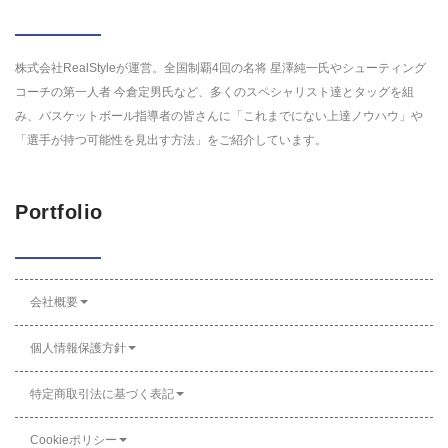
株式会社RealStyleが運営。全国制覇4回の名将 星澤純一氏やシューティング
コーチの第一人者 今倉定男氏など、多くのスペシャリスト達とタッグを組
み、バスケットボール指導者の皆さんに「これまでにない上達ノウハウ」や
「選手が持つ可能性を見出す方法」をご紹介しています。
Portfolio
会社概要
個人情報保護方針
特定商取引法に基づく表記
Cookieポリシー