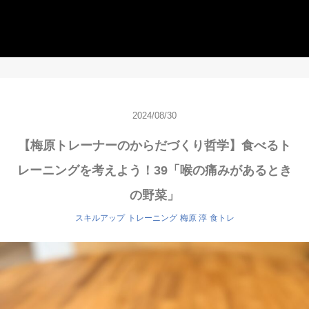
2024/08/30
【梅原トレーナーのからだづくり哲学】食べるト
レーニングを考えよう！39「喉の痛みがあるとき
の野菜」
スキルアップ
トレーニング
梅原 淳
食トレ