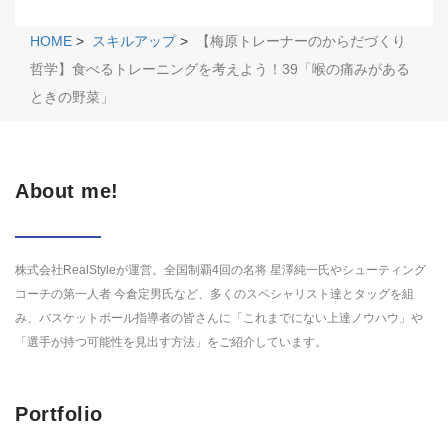
HOME
>
スキルアップ
>
【梅原トレーナーのからだづくり
哲学】食べるトレーニングを考えよう！39「喉の痛みがある
ときの野菜」
About me!
株式会社RealStyleが運営。全国制覇4回の名将 星澤純一氏やシューティング
コーチの第一人者 今倉定男氏など、多くのスペシャリスト達とタッグを組
み、バスケットボール指導者の皆さんに「これまでにない上達ノウハウ」や
「選手が持つ可能性を見出す方法」をご紹介しています。
Portfolio