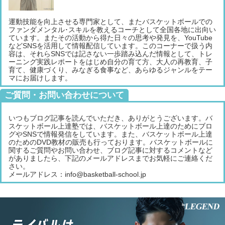
運動技能を向上させる専門家として、またバスケットボールでの
ファンダメンタル･スキルを教えるコーチとして全国各地に出向い
ています。またその活動から得た日々の思考や発見を、YouTube
などSNSを活用して情報配信しています。このコーナーで扱う内
容は、それらSNSでは記さない一歩踏み込んだ情報として、トレ
ーニング実践レポートをはじめ自分の育て方、大人の再教育、子
育て、健康づくり、みなぎる食事など、あらゆるジャンルをテー
マにお届けします。
ご質問・お問い合わせについて
いつもブログ記事を読んでいただき、ありがとうございます。バ
スケットボール上達塾では、バスケットボール上達のためにブロ
グやSNSで情報発信をしています。また、バスケットボール上達
のためのDVD教材の販売も行っております。バスケットボールに
関するご質問やお問い合わせ、ブログ記事に対するコメントなど
がありましたら、下記のメールアドレスまでお気軽にご連絡くだ
さい。
メールアドレス：info@basketball-school.jp