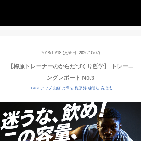
2018/10/18
(更新日: 2020/10/07)
【梅原トレーナーのからだづくり哲学】 トレーニ
ングレポート No.3
スキルアップ
動画
指導法
梅原 淳
練習法
育成法